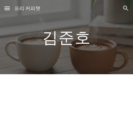
프리 커피챗
Skip to main content
Skip to navigation
김준호